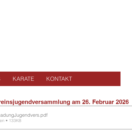
S
KARATE
KONTAKT
ereinsjugendversammlung am 26. Februar 2026
nladungJugendvers
.pdf
den • 133KB