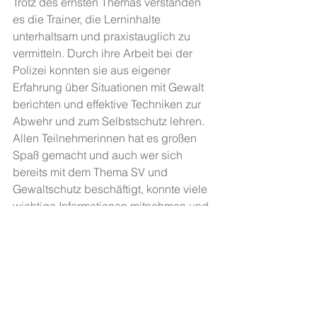
Trotz des ernsten Themas verstanden 
es die Trainer, die Lerninhalte 
unterhaltsam und praxistauglich zu 
vermitteln. Durch ihre Arbeit bei der 
Polizei konnten sie aus eigener 
Erfahrung über Situationen mit Gewalt 
berichten und effektive Techniken zur 
Abwehr und zum Selbstschutz lehren. 
Allen Teilnehmerinnen hat es großen 
Spaß gemacht und auch wer sich 
bereits mit dem Thema SV und 
Gewaltschutz beschäftigt, konnte viele 
wichtige Informationen mitnehmen und 
sein Wissen auffrischen. Das Angebot 
soll fortgesetzt werden und alle 
Teilnehmerinnen haben bereits 
Interesse für das nächste Frauen-
Meeting angemeldet.