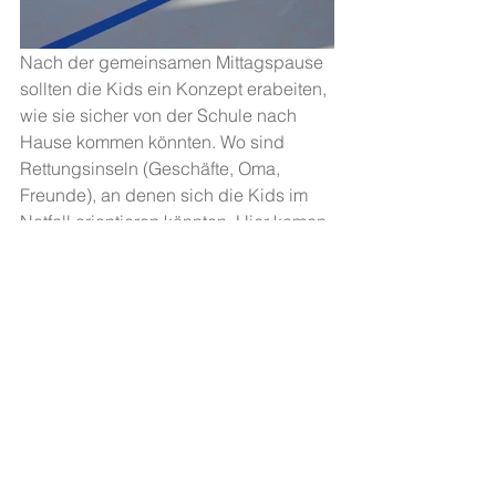
Nach der gemeinsamen Mittagspause 
sollten die Kids ein Konzept erabeiten, 
wie sie sicher von der Schule nach 
Hause kommen könnten. Wo sind 
Rettungsinseln (Geschäfte, Oma, 
Freunde), an denen sich die Kids im 
Notfall orientieren könnten. Hier kamen 
einige tolle Werke zustande.
Für den Fall, dass alles Reden und 
Verhandeln nicht mehr hilft, wurde den 
Kids aufgezeigt, wo sich die 
verletzbaren Punkte am Körper 
befinden und wie man den eigenen 
Körper dagegen einsetzen kann. 
Hierzu sollten sich die Kinder selbst 
aufzeichenen und die Punkte dort auf 