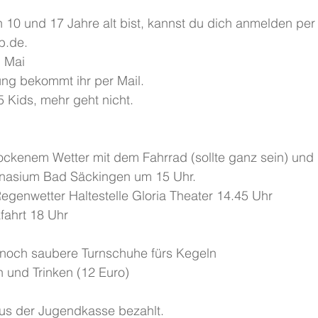
b.de.
. Mai
gung bekommt ihr per Mail.
15 Kids, mehr geht nicht.
ei trockenem Wetter mit dem Fahrrad (sollte ganz sein) un
                  Gymnasium Bad Säckingen um 15 Uhr.
                  bei Regenwetter Haltestelle Gloria Theater 14.45 Uhr
             Rückfahrt 18 Uhr
nd noch saubere Turnschuhe fürs Kegeln
en und Trinken (12 Euro)
 aus der Jugendkasse bezahlt.