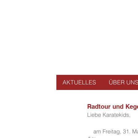
AKTUELLES
ÜBER UN
Radtour und Kege
Liebe Karatekids,
    am Freitag, 31. Mai findet unsere Radtour mit anschließendem kegeln in der Säge in 