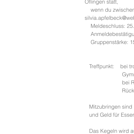
Öflingen statt,
    wenn du zwischen 10 und 17 Jahre alt bist, kannst du dich anmelden per E.Mail: 
silvia.apfelbeck@we
    Meldeschluss: 25
    Anmeldebestäti
    Gruppenstärke: 
   Treffpunkt:    b
       
       
            
   Mitzubringen si
   und Geld für Ess
   Das Kegeln wird