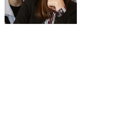
 Das sind die Gewinner aus der 
Region Schwarzwald-Hochrhein